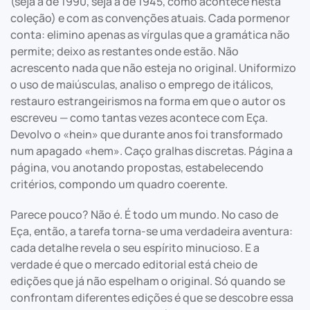
(seja a de 1990, seja a de 1945, como acontece nesta
coleção) e com as convenções atuais. Cada pormenor
conta: elimino apenas as vírgulas que a gramática não
permite; deixo as restantes onde estão. Não
acrescento nada que não esteja no original. Uniformizo
o uso de maiúsculas, analiso o emprego de itálicos,
restauro estrangeirismos na forma em que o autor os
escreveu — como tantas vezes acontece com Eça.
Devolvo o «hein» que durante anos foi transformado
num apagado «hem». Caço gralhas discretas. Página a
página, vou anotando propostas, estabelecendo
critérios, compondo um quadro coerente.
Parece pouco? Não é. É todo um mundo. No caso de
Eça, então, a tarefa torna-se uma verdadeira aventura:
cada detalhe revela o seu espírito minucioso. E a
verdade é que o mercado editorial está cheio de
edições que já não espelham o original. Só quando se
confrontam diferentes edições é que se descobre essa