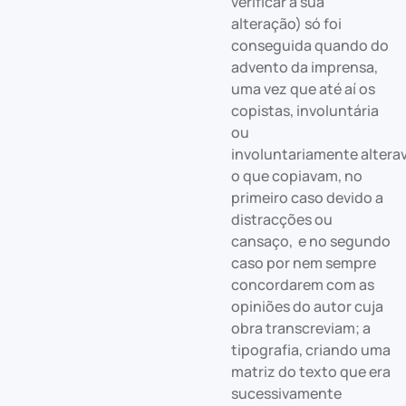
verificar a sua
alteração) só foi
conseguida quando do
advento da imprensa,
uma vez que até aí os
copistas, involuntária
ou
involuntariamente alter
o que copiavam, no
primeiro caso devido a
distracções ou
cansaço, e no segundo
caso por nem sempre
concordarem com as
opiniões do autor cuja
obra transcreviam; a
tipografia, criando uma
matriz do texto que era
sucessivamente