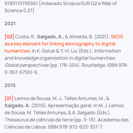
9783110795561 [indexado Scopus/SJR Q2 e Web of
Science 0.27]
2021
[02]
Costa, R.,
Salgado, A.
, & Almeida, B. (2021).
SKOS
as a key element for linking lexicography to digital
humanities
. In K. Golub & Y.-H. Liu (Eds.),
Information
and knowledge organisation in digital humanities:
Global perspectives
(pp. 178–204). Routledge. ISBN 978-
0-367-67551-6.
2015
[01]
Lemos de Sousa, M. J., Telles Antunes, M., &
Salgado, A.
(2015). Apresentação geral. In M. J. Lemos
de Sousa, M. Telles Antunes, & A. Salgado (Eds.),
Thesaurus de ciências da terra
(pp. 3–15). Academia das
Ciências de Lisboa. ISBN 978-972-623-307-7.