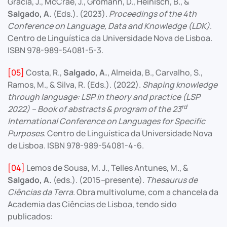
Gracia, J., McCrae, J., Gromann, D., Heinisch, B., &
Salgado, A.
(Eds.). (2023).
Proceedings of the 4th
Conference on Language, Data and Knowledge (LDK)
.
Centro de Linguística da Universidade Nova de Lisboa.
ISBN 978-989-54081-5-3.
[05]
Costa, R.,
Salgado, A.
, Almeida, B., Carvalho, S.,
Ramos, M., & Silva, R. (Eds.). (2022).
Shaping knowledge
through language: LSP in theory and practice (LSP
rd
2022) – Book of abstracts & program of the 23
International Conference on Languages for Specific
Purposes
. Centro de Linguística da Universidade Nova
de Lisboa. ISBN 978-989-54081-4-6.
[04]
Lemos de Sousa, M. J., Telles Antunes, M., &
Salgado, A.
(eds.). (2015
–
presente).
Thesaurus de
Ciências da Terra
. Obra multivolume, com a chancela da
Academia das Ciências de Lisboa, tendo sido
publicados: