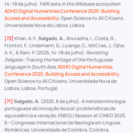
14–18 de julho).
FAIR data in the Wikibase ecosystem
.
ADHO Digital Humanities Conference 2025: Building
Access and Accessibility
, Open Science to All Citizens.
Universidade Nova de Lisboa, Lisboa.
[72]
Khan, A. F.,
Salgado, A.
, Anuradha, I., Costa, R.,
Frontini, F., Lindemann, D., Liyange, C., McCrae, J., Ojha,
A. K., & Rani, P. (2025, 14–18 de julho).
Revisiting
Dalgado: Tracing the heritage of the Portuguese
language in South Asia
.
ADHO Digital Humanities
Conference 2025: Building Access and Accessibility
,
Open Science to All Citizens. Universidade Nova de
Lisboa, Lisboa, Portugal.
[71]
Salgado, A.
(2025, 8 de julho).
A metaterminologia
portuguesa da inovação lexical: problemáticas de
equivalência e variação
. ENEOLI Session at CINEO 2025.
6.º Congresso Internacional de Neologia em Línguas
Românicas. Universidade de Coimbra, Coimbra,