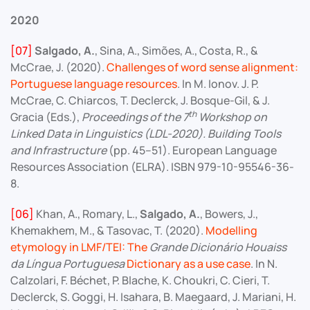
2020
[07]
Salgado, A.
, Sina, A., Simões, A., Costa, R., &
McCrae, J. (2020).
Challenges of word sense alignment:
Portuguese language resources
. In M. Ionov. J. P.
McCrae, C. Chiarcos, T. Declerck, J. Bosque-Gil, & J.
th
Gracia (Eds.),
Proceedings of the 7
Workshop on
Linked Data in Linguistics (LDL-2020). Building Tools
and Infrastructure
(pp. 45–51). European Language
Resources Association (ELRA). ISBN 979-10-95546-36-
8.
[06]
Khan, A., Romary, L.,
Salgado, A.
, Bowers, J.,
Khemakhem, M., & Tasovac, T. (2020).
Modelling
etymology in LMF/TEI: The
Grande Dicionário Houaiss
da Língua Portuguesa
Dictionary as a use case
. In N.
Calzolari, F. Béchet, P. Blache, K. Choukri, C. Cieri, T.
Declerck, S. Goggi, H. Isahara, B. Maegaard, J. Mariani, H.