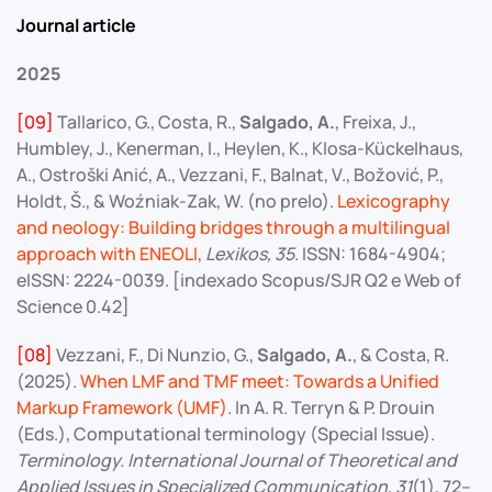
Journal article
2025
[09]
Tallarico, G., Costa, R.,
Salgado, A.
, Freixa, J.,
Humbley, J., Kenerman, I., Heylen, K., Klosa-Kückelhaus,
A., Ostroški Anić, A., Vezzani, F., Balnat, V., Božović, P.,
Holdt, Š., & Woźniak-Zak, W. (no prelo).
Lexicography
and neology: Building bridges through a multilingual
approach with ENEOLI
,
Lexikos, 35
. ISSN: 1684-4904;
eISSN: 2224-0039. [indexado Scopus/SJR Q2 e Web of
Science 0.42]
[08]
Vezzani, F., Di Nunzio, G.,
Salgado, A.
, & Costa, R.
(2025).
When LMF and TMF meet: Towards a Unified
Markup Framework (UMF)
. In A. R. Terryn & P. Drouin
(Eds.), Computational terminology (Special Issue).
Terminology. International Journal of Theoretical and
Applied Issues in Specialized Communication,
31
(1), 72–