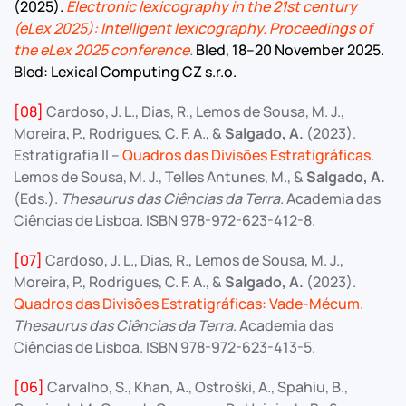
(2025).
Electronic lexicography in the 21st century
(eLex 2025): Intelligent lexicography. Proceedings of
the eLex 2025 conference
.
Bled, 18–20 November 2025.
Bled: Lexical Computing CZ s.r.o.
[08]
Cardoso, J. L., Dias, R., Lemos de Sousa, M. J.,
Moreira, P., Rodrigues, C. F. A., &
Salgado, A.
(2023).
Estratigrafia II –
Quadros das Divisões Estratigráficas
.
Lemos de Sousa, M. J., Telles Antunes, M., &
Salgado, A.
(Eds.).
Thesaurus das Ciências da Terra
. Academia das
Ciências de Lisboa. ISBN 978-972-623-412-8.
[07]
Cardoso, J. L., Dias, R., Lemos de Sousa, M. J.,
Moreira, P., Rodrigues, C. F. A., &
Salgado, A.
(2023).
Quadros das Divisões Estratigráficas: Vade-Mécum
.
Thesaurus das Ciências da Terra
. Academia das
Ciências de Lisboa. ISBN 978-972-623-413-5.
[06]
Carvalho, S., Khan, A., Ostroški, A., Spahiu, B.,