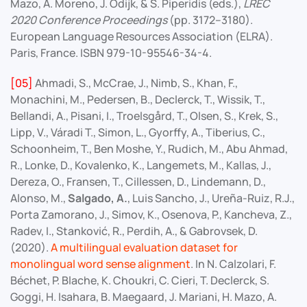
Mazo, A. Moreno, J. Odijk, & S. Piperidis (eds.),
LREC
2020 Conference Proceedings
(pp. 3172–3180).
European Language Resources Association (ELRA).
Paris, France. ISBN 979-10-95546-34-4.
[05]
Ahmadi, S., McCrae, J., Nimb, S., Khan, F.,
Monachini, M., Pedersen, B., Declerck, T., Wissik, T.,
Bellandi, A., Pisani, I., Troelsgård, T., Olsen, S., Krek, S.,
Lipp, V., Váradi T., Simon, L., Gyorffy, A., Tiberius, C.,
Schoonheim, T., Ben Moshe, Y., Rudich, M., Abu Ahmad,
R., Lonke, D., Kovalenko, K., Langemets, M., Kallas, J.,
Dereza, O., Fransen, T., Cillessen, D., Lindemann, D.,
Alonso, M.,
Salgado, A.
, Luis Sancho, J., Ureña-Ruiz, R.J.,
Porta Zamorano, J., Simov, K., Osenova, P., Kancheva, Z.,
Radev, I., Stanković, R., Perdih, A., & Gabrovsek, D.
(2020).
A multilingual evaluation dataset for
monolingual word sense alignment
. In N. Calzolari, F.
Béchet, P. Blache, K. Choukri, C. Cieri, T. Declerck, S.
Goggi, H. Isahara, B. Maegaard, J. Mariani, H. Mazo, A.