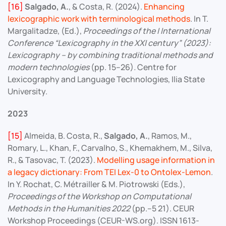
[16]
Salgado, A.
, & Costa, R. (2024).
Enhancing
lexicographic work with terminological methods
. In T.
Margalitadze, (Ed.),
Proceedings of the I International
Conference “Lexicography in the XXI century” (2023):
Lexicography – by combining traditional methods and
modern technologies
(pp. 15–26)
.
Centre for
Lexicography and Language Technologies, Ilia State
University.
2023
[15]
Almeida, B. Costa, R.,
Salgado, A.
, Ramos, M.,
Romary, L., Khan, F., Carvalho, S., Khemakhem, M., Silva,
R., & Tasovac, T. (2023).
Modelling usage information in
a legacy dictionary: From TEI Lex-0 to Ontolex-Lemon
.
In Y. Rochat, C. Métrailler & M. Piotrowski (Eds.),
Proceedings of the Workshop on Computational
Methods in the Humanities 2022
(pp.–5 21). CEUR
Workshop Proceedings (CEUR-WS.org). ISSN 1613-