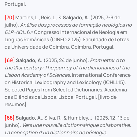
Portugal.
[70]
Martins, L., Reis, L., &
Salgado, A.
(2025, 7-9 de
julho).
Análise dos processos de formação neológica no
DLP-ACL
. 6.º Congresso Internacional de Neologia em
Línguas Românicas (CINEO 2025). Faculdade de Letras
da Universidade de Coimbra, Coimbra, Portugal.
[69]
Salgado, A.
(2025, 24 de junho).
From letter A to
the 21st century: The journey of the dictionaries of the
Lisbon Academy of Sciences
. International Conference
on Historical Lexicography and Lexicology (ICHLL15).
Selected Pages from Selected Dictionaries. Academia
das Ciências de Lisboa, Lisboa, Portugal. [livro de
resumos]
[68]
Salgado, A.
, Silva, R., & Humbley, J. (2025, 12–13 de
junho).
Vers une nouvelle dictionnairique collaborative:
La conception d’un dictionnaire de néologie.