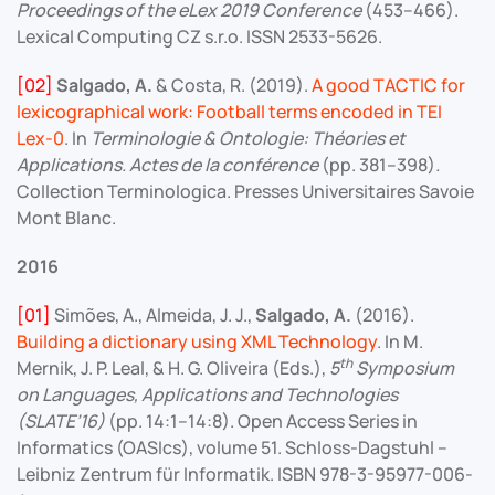
Proceedings of the eLex 2019 Conference
(453–466).
Lexical Computing CZ s.r.o. ISSN 2533-5626.
[02]
Salgado, A.
& Costa, R. (2019).
A good TACTIC for
lexicographical work: Football terms encoded in TEI
Lex-0
. In
Terminologie & Ontologie: Théories et
Applications. Actes de la conférence
(pp. 381–398)
.
Collection Terminologica. Presses Universitaires Savoie
Mont Blanc.
2016
[01]
Simões, A., Almeida, J. J.,
Salgado, A.
(2016).
Building a dictionary using XML Technology
. In M.
th
Mernik, J. P. Leal, & H. G. Oliveira (Eds.),
5
Symposium
on Languages, Applications and Technologies
(SLATE’16)
(pp. 14:1–14:8). Open Access Series in
Informatics (OASIcs), volume 51. Schloss-Dagstuhl –
Leibniz Zentrum für Informatik. ISBN 978-3-95977-006-