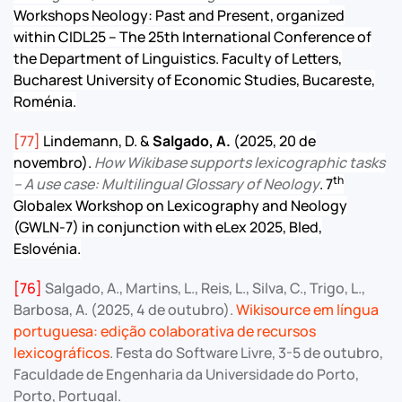
Workshops Neology: Past and Present, organized
within CIDL25 – The 25th International Conference of
the Department of Linguistics
. Faculty of Letters,
Bucharest University of Economic Studies, Bucareste,
Roménia.
[77]
Lindemann, D. &
Salgado, A.
(2025, 20 de
novembro).
How Wikibase supports lexicographic tasks
th
– A use case: Multilingual Glossary of Neology
. 7
Globalex Workshop on Lexicography and Neology
(GWLN-7) in conjunction with eLex 2025, Bled,
Eslovénia.
[76]
Salgado, A., Martins, L., Reis, L., Silva, C., Trigo, L.,
Barbosa, A. (2025, 4 de outubro).
Wikisource em língua
portuguesa: edição colaborativa de recursos
lexicográficos
. Festa do Software Livre, 3-5 de outubro,
Faculdade de Engenharia da Universidade do Porto,
Porto, Portugal.