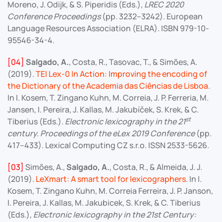
Moreno, J. Odijk, & S. Piperidis (Eds.),
LREC 2020
Conference Proceedings
(pp. 3232–3242). European
Language Resources Association (ELRA). ISBN 979-10-
95546-34-4.
[04]
Salgado, A.
, Costa, R., Tasovac, T., & Simões, A.
(2019).
TEI Lex-0 In Action: Improving the encoding of
the Dictionary of the Academia das Ciências de Lisboa
.
In I. Kosem, T. Zingano Kuhn, M. Correia, J. P. Ferreria, M.
Jansen, I. Pereira, J. Kallas, M. Jakubíček, S. Krek, & C.
st
Tiberius (Eds.).
Electronic lexicography in the 21
century. Proceedings of the eLex 2019 Conference
(pp.
417–433). Lexical Computing CZ s.r.o. ISSN 2533-5626.
[03]
Simões, A.,
Salgado, A.
, Costa, R., & Almeida, J. J.
(2019).
LeXmart: A smart tool for lexicographers
. In I.
Kosem, T. Zingano Kuhn, M. Correia Ferreira, J. P. Janson,
I. Pereira, J. Kallas, M. Jakubicek, S. Krek, & C. Tiberius
(Eds.),
Electronic lexicography in the 21st Century: