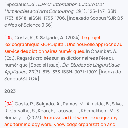
[Special issue].
IJHAC: International Journal of
Humanities and Arts Computing, 18
(1), 125–147. ISSN:
1753-8548; eISSN: 1755-1706. [indexado Scopus/SJR Q3
e Web of Science 0.56]
[05]
Costa, R., &
Salgado, A.
(2024).
Le projet
lexicographique MORDigital: Une nouvelle approche au
service des dictionnaires numériques
. In Chambat, A.
(Ed.), Regards croisés sur les dictionnaires à l’ère du
numérique [Special issue].
É
la. Études de Linguistique
Appliquée, 211
(3), 315–333. ISSN: 0071-190X. [indexado
Scopus/SJR Q4]
2023
[04]
Costa, R.,
Salgado, A.
, Ramos, M., Almeida, B., Silva,
R., Carvalho, S., Khan, F., Tasovac, T., Khemakhem, M., &
Romary, L. (2023).
A crossroad between lexicography
and terminology work: Knowledge organization and