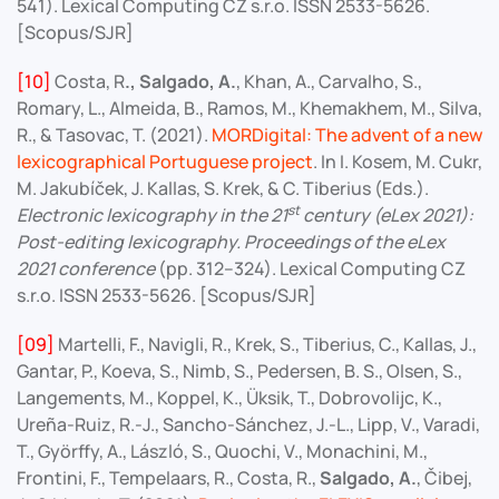
541). Lexical Computing CZ s.r.o. ISSN 2533-5626.
[Scopus/SJR]
[10]
Costa, R
., Salgado, A.
, Khan, A., Carvalho, S.,
Romary, L., Almeida, B., Ramos, M., Khemakhem, M., Silva,
R., & Tasovac, T. (2021).
MORDigital: The advent of a new
lexicographical Portuguese project
. In I. Kosem, M. Cukr,
M. Jakubíček, J. Kallas, S. Krek, & C. Tiberius (Eds.).
st
Electronic lexicography in the 21
century (eLex 2021):
Post-editing lexicography. Proceedings of the eLex
2021 conference
(pp. 312–324). Lexical Computing CZ
s.r.o. ISSN 2533-5626. [Scopus/SJR]
[09]
Martelli, F., Navigli, R., Krek, S., Tiberius, C., Kallas, J.,
Gantar, P., Koeva, S., Nimb, S., Pedersen, B. S., Olsen, S.,
Langements, M., Koppel, K., Üksik, T., Dobrovolijc, K.,
Ureña-Ruiz, R.-J., Sancho-Sánchez, J.-L., Lipp, V., Varadi,
T., Györffy, A., László, S., Quochi, V., Monachini, M.,
Frontini, F., Tempelaars, R., Costa, R.,
Salgado, A.
, Čibej,