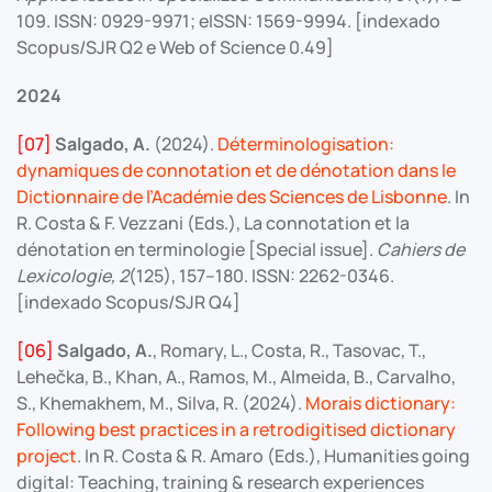
109. ISSN: 0929-9971; eISSN: 1569-9994. [indexado
Scopus/SJR Q2 e Web of Science 0.49]
2024
[07]
Salgado, A.
(2024).
Déterminologisation:
dynamiques de connotation et de dénotation dans le
Dictionnaire de l’Académie des Sciences de Lisbonne
. In
R. Costa & F. Vezzani (Eds.), La connotation et la
dénotation en terminologie [Special issue].
Cahiers de
Lexicologie, 2
(125), 157–180. ISSN: 2262-0346.
[indexado Scopus/SJR Q4]
[06]
Salgado, A.
, Romary, L., Costa, R., Tasovac, T.,
Lehečka, B., Khan, A., Ramos, M., Almeida, B., Carvalho,
S., Khemakhem, M., Silva, R. (2024).
Morais dictionary:
Following best practices in a retrodigitised dictionary
project
. In R. Costa & R. Amaro (Eds.), Humanities going
digital: Teaching, training & research experiences