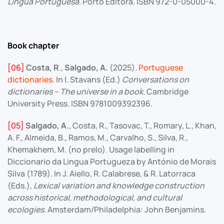
Língua Portuguesa
. Porto Editora. ISBN 972-0-05000-4.
Book chapter
[06]
Costa, R
.,
Salgado, A.
(2025).
Portuguese
dictionaries
. In I. Stavans (Ed.)
Conversations on
dictionaries – The universe in a book
. Cambridge
University Press. ISBN 9781009392396.
[05]
Salgado, A.
, Costa, R., Tasovac, T., Romary, L., Khan,
A. F., Almeida, B., Ramos, M., Carvalho, S., Silva, R.,
Khemakhem, M. (no prelo). Usage labelling in
Diccionario da Lingua Portugueza by António de Morais
Silva (1789). In J. Aiello, R. Calabrese, & R. Latorraca
(Eds.),
Lexical variation and knowledge construction
across historical, methodological, and cultural
ecologies.
Amsterdam/Philadelphia: John Benjamins.