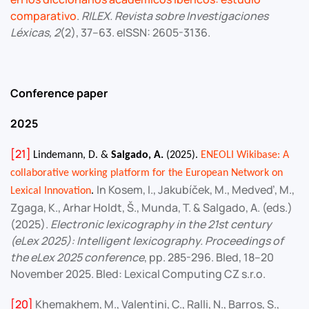
comparativo
.
RILEX. Revista sobre Investigaciones
Léxicas, 2
(2), 37–63. eISSN: 2605-3136.
Conference paper
2025
[21]
Lindemann, D. &
Salgado, A.
(2025).
ENEOLI Wikibase: A
collaborative working platform for the European Network on
In Kosem, I., Jakubíček, M., Medveď, M.,
Lexical Innovation
.
Zgaga, K., Arhar Holdt, Š., Munda, T. & Salgado, A. (eds.)
(2025).
Electronic lexicography in the 21st century
(eLex 2025): Intelligent lexicography. Proceedings of
the eLex 2025 conference
, pp. 285-296. Bled, 18–20
November 2025. Bled: Lexical Computing CZ s.r.o.
[20]
Khemakhem, M., Valentini, C., Ralli, N., Barros, S.,