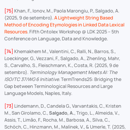
[75]
Khan, F., Ionov, M., Paola Marongiu, P., Salgado, A.
(2025, 9 de setembro).
A Lightweight String Based
Method of Encoding Etymologies in Linked Data Lexical
Resources
. Fifth Ontolex Workshop @ LDK 2025 – 5th
Conference on Language, Data and Knowledge.
[74]
Khemakhem M., Valentini, C., Ralli, N., Barros, S.,
Loeckinger, G., Vezzani, F., Salgado, A., Zhenling, Mahr,
S., Carvalho, S., Fleischmann, K., Costa, R. (2025, 9 de
setembro).
Terminology Management Meets AI: The
ISO/TC 37/WG 6 Initiative
. TermTrends25: Bridging the
Gap between Terminological Resources and Large
Language Models, Naples, Italy.
[73]
Lindemann, D., Candela G., Varvantakis, C., Kristen
M., San Girolamo, C.,
Salgado, A.
, Trigo, L., Almeida, V.,
Assis, T., Limão, F., Rocha, M., Barbosa, A., Silva, C.,
Schöch, C., Hinzmann, M., Malínek, V., & Umerle, T. (2025,