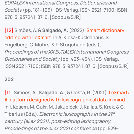
EURALEX International Congress. Dictionaries and
Society
(pp. 181–195). IDS-Verlag. ISSN 2521-7100; ISBN
978-3-937241-87-6. [Scopus/SJR]
[12]
Simões, A. &
Salgado, A.
(2022).
Smart dictionary
editing with LeXmart
. In A. Klosa-Kückelhaus, S.
Engelberg, C. Möhrs, & P. Storjohann (eds.),
Proceedings of the XX EURALEX International Congress.
Dictionaries and Society
(pp. 423–434). IDS-Verlag.
ISSN 2521-7100; ISBN 978-3-937241-87-6. [Scopus/SJR]
2021
[11]
Simões, A.,
Salgado, A.,
& Costa, R. (2021).
LeXmart:
A platform designed with lexicographical data in mind
.
In I. Kosem, M. Cukr, M. Jakubíček, J. Kallas, S. Krek, & C.
st
Tiberius (Eds.).
Electronic lexicography in the 21
century (eLex 2021): post-editing lexicography.
Proceedings of the eLex 2021 conference
(pp. 529–