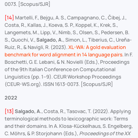
0073. [Scopus/SJR]
[14]
Martelli, F., Bejgu, A. S., Campagnano, C., Čibej, J.,
Costa, R., Kallas, J., Koeva, S. P., Koppel, K., Krek, S.,
Langemets, M., Lipp, V., Nimb, S., Olsen, S., Pedersen, B.
S., Quochi, V.,
Salgado, A.
, Simon, L., Tiberius, C., Ureña-
Ruiz, R., & Navigli, R. (2023).
XL-WA: A gold evaluation
benchmark for word alignment in 14 language pairs
. In F.
Boschetti, G. E. Lebani, & N. Novielli (Eds.), Proceedings
of the 9th Italian Conference on Computational
Linguistics (pp. 1–9). CEUR Workshop Proceedings
(CEUR-WS.org). ISSN 1613-0073. [Scopus/SJR]
2022
[13]
Salgado, A.
,
Costa, R., Tasovac, T. (2022). Applying
terminological methods to lexicographic work: Terms
and their domains. In A. Klosa-Kückelhaus, S. Engelberg,
C. Möhrs, & P. Storjohann (Eds.),
Proceedings of the XX