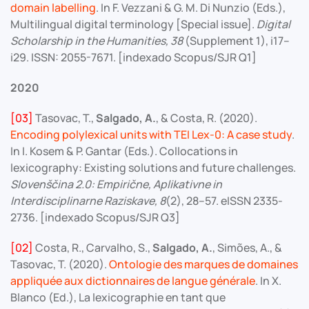
domain labelling
. In F. Vezzani & G. M. Di Nunzio (Eds.),
Multilingual digital terminology [Special issue].
Digital
Scholarship in the Humanities, 38
(Supplement 1), i17–
i29. ISSN: 2055-7671. [indexado Scopus/SJR Q1]
2020
[03]
Tasovac, T.,
Salgado, A.
, & Costa, R. (2020).
Encoding polylexical units with TEI Lex-0: A case study
.
In I. Kosem & P. Gantar (Eds.). Collocations in
lexicography: Existing solutions and future challenges.
Slovenščina 2.0: Empirične, Aplikativne in
Interdisciplinarne Raziskave, 8
(2), 28–57. eISSN 2335-
2736. [indexado Scopus/SJR Q3]
[02]
Costa, R., Carvalho, S.,
Salgado, A.
, Simões, A., &
Tasovac, T. (2020).
Ontologie des marques de domaines
appliquée aux dictionnaires de langue générale
. In X.
Blanco (Ed.), La lexicographie en tant que