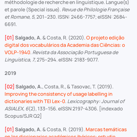
méthodologie de recherche en linguistique. Langue(s)
et parole (Special issue).
Revue de Philologie Française
et Romane
,
5
, 201–230. ISSN: 2466-7757; eISSN: 2684-
6691.
[01]
Salgado, A.
& Costa, R. (2020).
O projeto edição
digital dos vocabulários da Academia das Ciências: o
VOLP-1940
.
Revista da Associação Portuguesa de
Linguística, 7
, 275–294. eISSN: 2183-9077.
2019
[02]
Salgado, A.
, Costa, R., & Tasovac, T. (2019).
Improving the consistency of usage labelling in
dictionaries with TEI Lex-0
.
Lexicography: Journal of
ASIALEX, 6
(2), 133–156. eISSN 2197-4306. [indexado
Scopus/SJR Q2]
[01]
Salgado, A.
& Costa, R. (2019).
Marcas temáticas
en los diccionarios académicos ibéricos: estudio