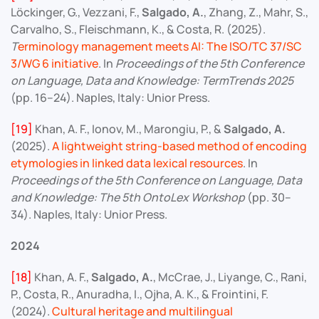
Löckinger, G., Vezzani, F.,
Salgado, A.
, Zhang, Z., Mahr, S.,
Carvalho, S., Fleischmann, K., & Costa, R. (2025).
T
erminology management meets AI: The ISO/TC 37/SC
3/WG 6 initiative
. In
Proceedings of the 5th Conference
on Language, Data and Knowledge: TermTrends 2025
(pp. 16–24). Naples, Italy: Unior Press.
[19]
Khan, A. F., Ionov, M., Marongiu, P., &
Salgado, A.
(2025).
A lightweight string-based method of encoding
etymologies in linked data lexical resources
. In
Proceedings of the 5th Conference on Language, Data
and Knowledge: The 5th OntoLex Workshop
(pp. 30–
34). Naples, Italy: Unior Press.
2024
[18]
Khan, A. F.,
Salgado, A.
, McCrae, J., Liyange, C., Rani,
P., Costa, R., Anuradha, I., Ojha, A. K., & Frointini, F.
(2024).
Cultural heritage and multilingual