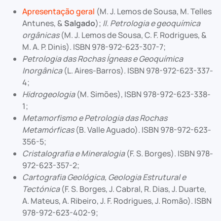
Apresentação geral
(M. J. Lemos de Sousa, M. Telles
Antunes, &
Salgado
);
II. Petrologia e geoquímica
orgânicas
(M. J. Lemos de Sousa, C. F. Rodrigues, &
M. A. P. Dinis). ISBN 978-972-623-307-7;
Petrologia das Rochas Ígneas e Geoquímica
Inorgânica
(L. Aires-Barros). ISBN 978-972-623-337-
4;
Hidrogeologia
(M. Simões), ISBN 978-972-623-338-
1;
Metamorfismo e Petrologia das Rochas
Metamórficas
(B. Valle Aguado). ISBN 978-972-623-
356-5;
Cristalografia e Mineralogia
(F. S. Borges). ISBN 978-
972-623-357-2;
Cartografia Geológica, Geologia Estrutural e
Tectónica
(F. S. Borges, J. Cabral, R. Dias, J. Duarte,
A. Mateus, A. Ribeiro, J. F. Rodrigues, J. Romão). ISBN
978-972-623-402-9;