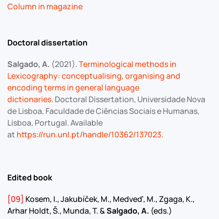
Column in magazine
Doctoral dissertation
Salgado, A.
(2021).
Terminological methods in
Lexicography: conceptualising, organising and
encoding terms in general language
dictionaries
.
Doctoral Dissertation,
Universidade Nova
de Lisboa,
Faculdade de Ciências Sociais e Humanas,
Lisboa, Portugal. Available
at
https://run.unl.pt/handle/10362/137023.
Edited book
[09]
Kosem, I., Jakubíček, M., Medveď, M., Zgaga, K.,
Arhar Holdt, Š., Munda, T. &
Salgado, A.
(eds.)