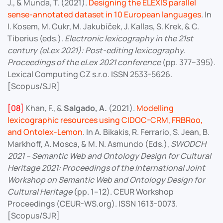
J., & Munda, T. (2021).
Designing the ELEXIS parallel
sense-annotated dataset in 10 European languages
. In
I. Kosem, M. Cukr, M. Jakubíček, J. Kallas, S. Krek, & C.
Tiberius (eds.).
Electronic lexicography in the 21st
century (eLex 2021): Post-editing lexicography.
Proceedings of the eLex 2021 conference
(pp. 377–395).
Lexical Computing CZ s.r.o. ISSN 2533-5626.
[Scopus/SJR]
[08]
Khan, F., &
Salgado, A.
(2021).
Modelling
lexicographic resources using CIDOC-CRM, FRBRoo,
and Ontolex-Lemon
. In A. Bikakis, R. Ferrario, S. Jean, B.
Markhoff, A. Mosca, & M. N. Asmundo (Eds.),
SWODCH
2021 – Semantic Web and Ontology Design for Cultural
Heritage 2021: Proceedings of the International Joint
Workshop on Semantic Web and Ontology Design for
Cultural Heritage
(pp. 1–12). CEUR Workshop
Proceedings (CEUR-WS.org). ISSN 1613-0073.
[Scopus/SJR]