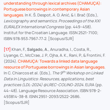
understanding through lexical archives (CHAMUÇA):
Portuguese borrowings in contemporary Asian
languages
. In K. Š. Despot, A. O. Anić, & I. Brač (Eds.),
Lexicography and semantics. Proceedings of the XXI
EURALEX International Congress
(pp. 449–458).
Institut for the Croatian Language. ISSN 2521-7100;
ISBN 978‐953‐7967‐77‐2. [Scopus/SJR]
[17]
Khan, F.,
Salgado, A.
, Anuradha, I., Costa, R.,
Liyange, C., McCrae, J. P., Ojha, A. K., Rani, P., & Frontini, F.
(2024).
CHAMUÇA: Towards a linked data language
resource of Portuguese borrowings in Asian languages
.
th
In C. Chiarcos et al. (Eds.),
The 9
Workshop on Linked
Data in Linguistics: Resources, applications, best
practices (LDL-2024) @LREC-COLING-2024
. ELRA (pp.
44–48). Language Resource Association. ISBN 978-2-
493814-38-8. ISNN 2951-2093/2522-2686.
[Scopus/SJR]