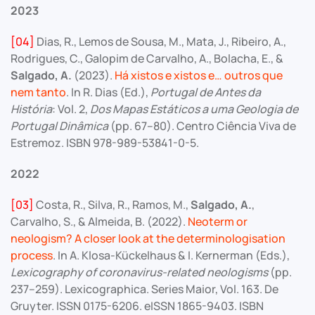
2023
[04]
Dias, R., Lemos de Sousa, M., Mata, J., Ribeiro, A.,
Rodrigues, C., Galopim de Carvalho, A., Bolacha, E., &
Salgado, A.
(2023).
Há xistos e xistos e… outros que
nem tanto
. In R. Dias (Ed.),
Portugal de Antes da
História
: Vol. 2,
Dos Mapas Estáticos a uma Geologia de
Portugal Dinâmica
(pp. 67–80). Centro Ciência Viva de
Estremoz. ISBN 978-989-53841-0-5.
2022
[03]
Costa, R., Silva, R., Ramos, M.,
Salgado, A.
,
Carvalho, S., & Almeida, B. (2022).
Neoterm or
neologism? A closer look at the determinologisation
process
. In A. Klosa-Kückelhaus & I. Kernerman (Eds.),
Lexicography of coronavirus-related neologisms
(pp.
237–259). Lexicographica. Series Maior, Vol. 163. De
Gruyter. ISSN 0175-6206. eISSN 1865-9403. ISBN